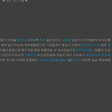
◀ 이전
:
[
1
]
:
다음 ▶
예림이
아이들
은찬이
누리마루
제주
울산모비스
남포동
송정
U-18
자매분식
부산교통
도
혜숙
빕스
박상면
제주종합경기장
기장칼국수
용궁사
도현이
아시아드
서면
칼핀
밀
구월드컵경기장
돼지국밥
완당
예행연습
손
강서연습구장
KTF매직윙스
집들이
은강
고
민찬이
비치사커
국제시장
티스토리달력
우승이
바다
스타벅스
부산아이파크
윤재
가락 젓가락
1500원
무말랭이
구덕경기장
울산현대
tgif
K리그
피자헛
설날
롯데백화