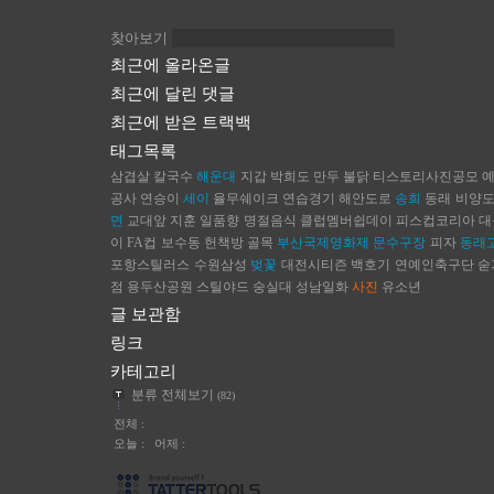
찾아보기
최근에 올라온글
최근에 달린 댓글
최근에 받은 트랙백
태그목록
삼겹살
칼국수
해운대
지갑
박희도
만두
불닭
티스토리사진공모
공사
연승이
세이
율무쉐이크
연습경기
해안도로
송희
동래
비양
면
교대앞
지훈
일품향
명절음식
클럽멤버쉽데이
피스컵코리아
대
이
FA컵
보수동 헌책방 골목
부산국제영화제
문수구장
피자
동래
포항스틸러스
수원삼성
벚꽃
대전시티즌
백호기
연예인축구단
숟
점
용두산공원
스틸야드
숭실대
성남일화
사진
유소년
글 보관함
링크
카테고리
분류 전체보기
(82)
전체 :
오늘 : 어제 :