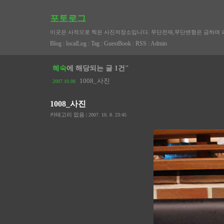
포토로그
이곳은 사적으로 찍은 사진저장소입니다. 무단전재,무단변형은 금하며 
Blog
:
localLog
:
Tag
:
GuestBook
:
RSS
:
Admin
혜숙
에 해당되는 글 1건"
1008_사진
2007.10.08
1008_사진
카테고리 없음
| 2007. 10. 8. 23:45