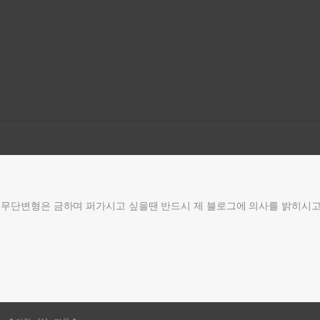
무단변형은 금하며 퍼가시고 싶을땐 반드시 제 블로그에 의사를 밝히시고