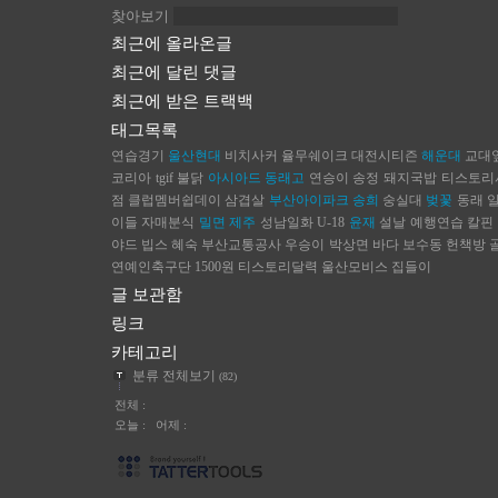
찾아보기
최근에 올라온글
최근에 달린 댓글
최근에 받은 트랙백
태그목록
연습경기
울산현대
비치사커
율무쉐이크
대전시티즌
해운대
교대
코리아
tgif
불닭
아시아드
동래고
연승이
송정
돼지국밥
티스토리
점
클럽멤버쉽데이
삼겹살
부산아이파크
송희
숭실대
벚꽃
동래
이들
자매분식
밀면
제주
성남일화
U-18
윤재
설날
예행연습
칼핀
야드
빕스
혜숙
부산교통공사
우승이
박상면
바다
보수동 헌책방 
연예인축구단
1500원
티스토리달력
울산모비스
집들이
글 보관함
링크
카테고리
분류 전체보기
(82)
전체 :
오늘 : 어제 :