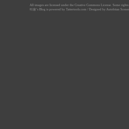
All images are licensed under the
Creative Commons License
. Some right
띠용
’s Blog is powered by
Tattertools.com
/ Designed by
Autobitan Scene