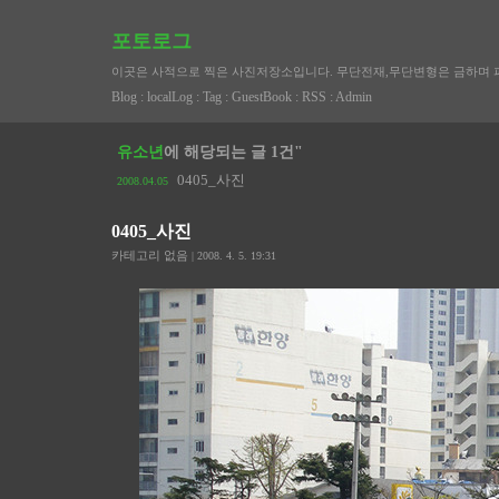
포토로그
이곳은 사적으로 찍은 사진저장소입니다. 무단전재,무단변형은 금하며 
Blog
:
localLog
:
Tag
:
GuestBook
:
RSS
:
Admin
유소년
에 해당되는 글 1건"
0405_사진
2008.04.05
0405_사진
카테고리 없음
| 2008. 4. 5. 19:31