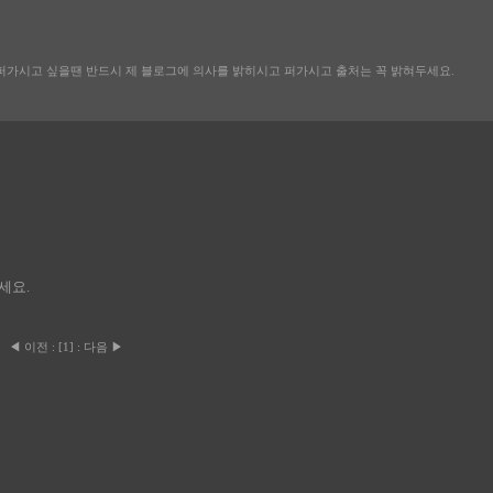
퍼가시고 싶을땐 반드시 제 블로그에 의사를 밝히시고 퍼가시고 출처는 꼭 밝혀두세요.
세요.
◀ 이전
:
[
1
]
:
다음 ▶