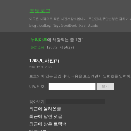
포토로그
이곳은 사적으로 찍은 사진저장소입니다. 무단전재,무단변형은 금하며 
Blog
:
localLog
:
Tag
:
GuestBook
:
RSS
:
Admin
누리마루
에 해당되는 글 1건"
1208,9_사진(2)
2007.12.09
4
1208,9_사진(2)
2007. 12. 9. 21:53
보호되어 있는 글입니다. 내용을 보실려면 비밀번호를 입력하
비밀번호 ::
찾아보기
최근에 올라온글
최근에 달린 댓글
최근에 받은 트랙백