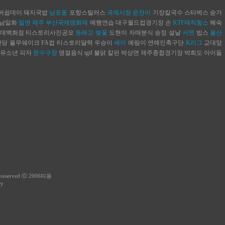
버쉽데이
돼지국밥
남포동
포항스틸러스
국제시장
은찬이
기장칼국수
스타벅스
숟가
남일화
밀면
제주
부산국제영화제
예행연습
대구월드컵경기장
손
KTF매직윙스
혜숙
데백화점
티스토리사진공모
동래고
벚꽃
도현이
자매분식
송정
설날
서면
빕스
울산
완당
율무쉐이크
FA컵
티스토리달력
우승이
세이
예림이
연예인축구단
K리그
교대앞
유소년
피자
문수구장
명절음식
tgif
불닭
칼핀
박상면
제주종합경기장
박희도
아이들
s reserved ⓒ 2006
띠용
ry