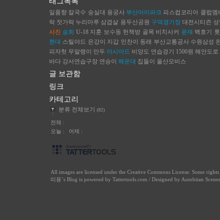
태그목록
일품향
칼국수
숭실대
용궁사
부산아이파크
피스컵코리아
클럽멤
락 젓가락
누리마루
삼겹살
용두산공원
구덕경기장
대전시티즌
성
사진
송희
U-18
지훈
보수동 헌책방 골목
비치사커
윤재
백호기
롯
현대
스틸야드
은강이
지갑
민찬이
동래
부산교통공사
수원삼성
피자헛
무말랭이
만두
아시아드
비양도
연습경기
1500원
해안도로
바다
강서연습구장
연승이
해운대
집들이
울산모비스
글 보관함
링크
카테고리
분류 전체보기
(82)
전체 :
오늘 : 어제 :
All images are licensed under the
Creative Commons License
. Some right
띠용
’s Blog is powered by
Tattertools.com
/ Designed by
Autobitan Scene