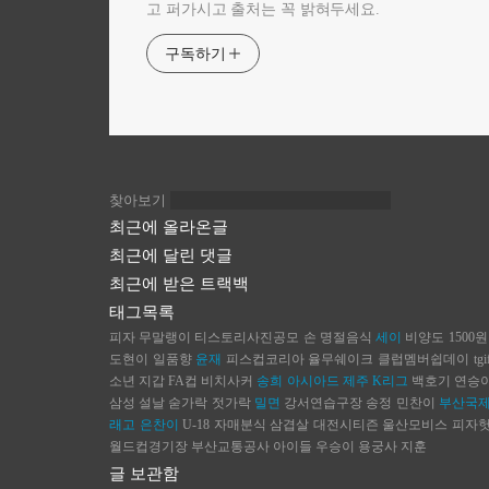
고 퍼가시고 출처는 꼭 밝혀두세요.
구독하기
찾아보기
최근에 올라온글
최근에 달린 댓글
최근에 받은 트랙백
태그목록
피자
무말랭이
티스토리사진공모
손
명절음식
세이
비양도
1500원
도현이
일품향
윤재
피스컵코리아
율무쉐이크
클럽멤버쉽데이
tgi
소년
지갑
FA컵
비치사커
송희
아시아드
제주
K리그
백호기
연승
삼성
설날
숟가락 젓가락
밀면
강서연습구장
송정
민찬이
부산국
래고
은찬이
U-18
자매분식
삼겹살
대전시티즌
울산모비스
피자
월드컵경기장
부산교통공사
아이들
우승이
용궁사
지훈
글 보관함