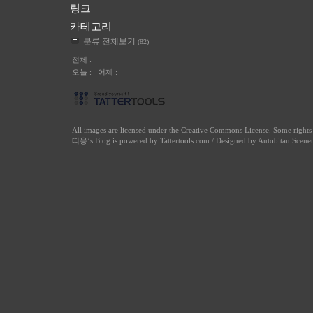
링크
카테고리
분류 전체보기
(82)
전체 :
오늘 : 어제 :
All images are licensed under the
Creative Commons License
. Some right
띠용
’s Blog is powered by
Tattertools.com
/ Designed by
Autobitan Scene