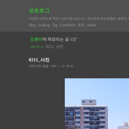
포토로그
이곳은 사적으로 찍은 사진저장소입니다. 무단전재,무단변형은 금하며 
Blog
:
localLog
:
Tag
:
GuestBook
:
RSS
:
Admin
도현이
에 해당되는 글 1건"
0211_사진
2007.02.12
0211_사진
카테고리 없음
| 2007. 2. 12. 00:56