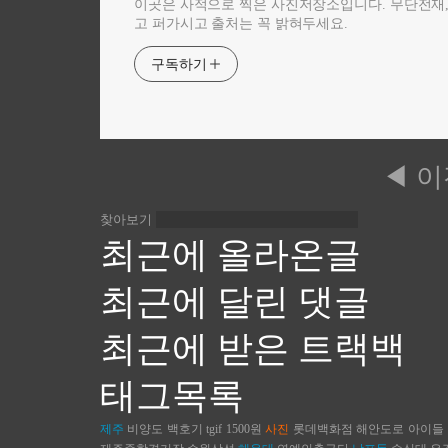
이곳은 사적으로 찍은 사진저장소입니다. 무단전재
고 퍼가시고 출처는 꼭 밝혀두세요.
구독하기
◀ 
찾아보기
최근에 올라온글
최근에 달린 댓글
최근에 받은 트랙백
태그목록
제주
비양도
백호기
tgif
1500원
사진
롯데백화점
해안도로
아이들