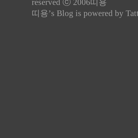
reserved ⓒ 2006
띠용
띠용
’s Blog is powered by
Tat