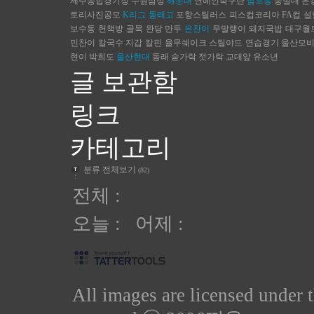
제주종합경기장
수원삼성
해운대
연예인축구단
남포동
숭실대
은
토리사진공모
K리그
동래고
포항스틸러스
피스컵코리아
FA컵
설
보수동 헌책방 골목
완당
만두
은찬이
무말랭이
돼지국밥
대구월
민찬이
칼국수
지갑
칼핀
율무쉐이크
스틸야드
연습경기
울산모
현이
박희도
울산현대
동래
숟가락 젓가락
교대앞
유소년
글 보관함
링크
카테고리
분류 전체보기
(82)
전체 :
오늘 : 어제 :
All images are licensed under 