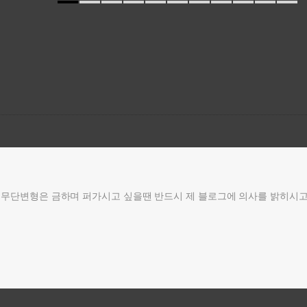
무단변형은 금하며 퍼가시고 싶을땐 반드시 제 블로그에 의사를 밝히시고