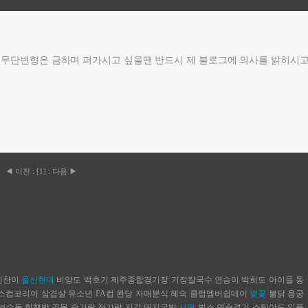
무단변형은 금하며 퍼가시고 싶을땐 반드시 제 블로그에 의사를 밝히시고
◀ 이전
:
[
1
]
:
다음 ▶
민찬이
울산현대
비양도
백호기
제주종합경기장
기장칼국수
연승이
박희도
아이들
동
스컵코리아
삼겹살
유소년
FA컵
완당
자매분식
혜숙
클럽멤버쉽데이
벚꽃
불닭
용궁
보수동 헌책방 골목
숟가락 젓가락
지갑
돼지국밥
서면
빕스
연습경기
스틸야드
일품