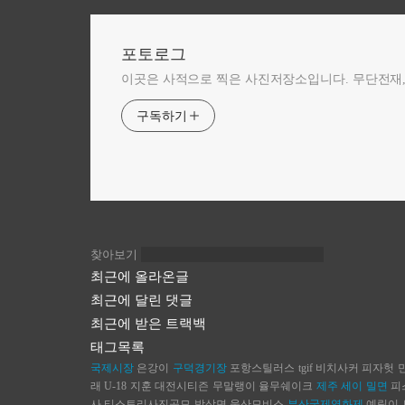
포토로그
이곳은 사적으로 찍은 사진저장소입니다. 무단전재,
구독하기
찾아보기
최근에 올라온글
최근에 달린 댓글
최근에 받은 트랙백
태그목록
국제시장
은강이
구덕경기장
포항스틸러스
tgif
비치사커
피자헛
래
U-18
지훈
대전시티즌
무말랭이
율무쉐이크
제주
세이
밀면
피
사
티스토리사진공모
박상면
울산모비스
부산국제영화제
예림이