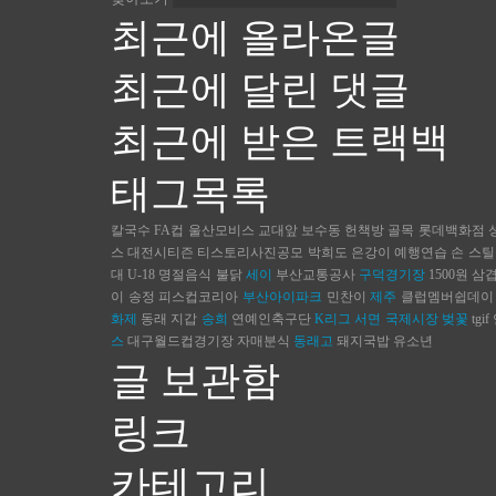
최근에 올라온글
최근에 달린 댓글
최근에 받은 트랙백
태그목록
칼국수
FA컵
울산모비스
교대앞
보수동 헌책방 골목
롯데백화점
스
대전시티즌
티스토리사진공모
박희도
은강이
예행연습
손
스틸
대
U-18
명절음식
불닭
세이
부산교통공사
구덕경기장
1500원
삼
이
송정
피스컵코리아
부산아이파크
민찬이
제주
클럽멤버쉽데이
화제
동래
지갑
송희
연예인축구단
K리그
서면
국제시장
벚꽃
tgif
스
대구월드컵경기장
자매분식
동래고
돼지국밥
유소년
글 보관함
링크
카테고리