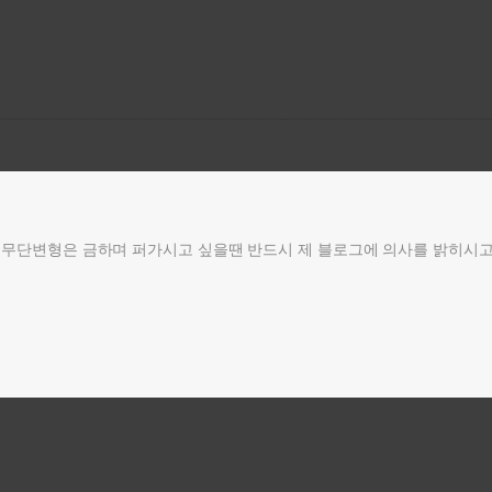
무단변형은 금하며 퍼가시고 싶을땐 반드시 제 블로그에 의사를 밝히시고